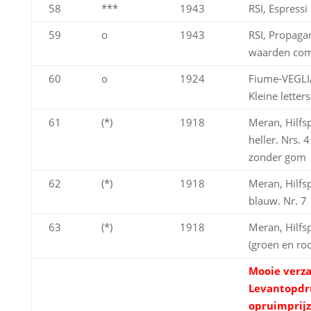
58
***
1943
RSI, Espressi
59
o
1943
RSI, Propaga
waarden com
60
o
1924
Fiume-VEGLIA
Kleine letters
61
(*)
1918
Meran, Hilfs
heller. Nrs. 
zonder gom
62
(*)
1918
Meran, Hilfsp
blauw. Nr. 7
63
(*)
1918
Meran, Hilfs
(groen en ro
Mooie verz
Levantopdr
opruimprijz