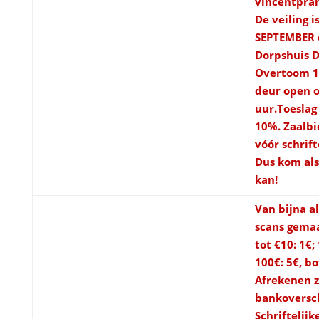
vincentpra
De veiling i
SEPTEMBER 
Dorpshuis D
Overtoom 15
deur open 
uur.Toeslag 
10%. Zaalbi
vóór schrift
Dus kom als
kan!
Van bijna al
scans gemaa
tot €10: 1€;
100€: 5€, b
Afrekenen z
bankoversch
Schriftelijk