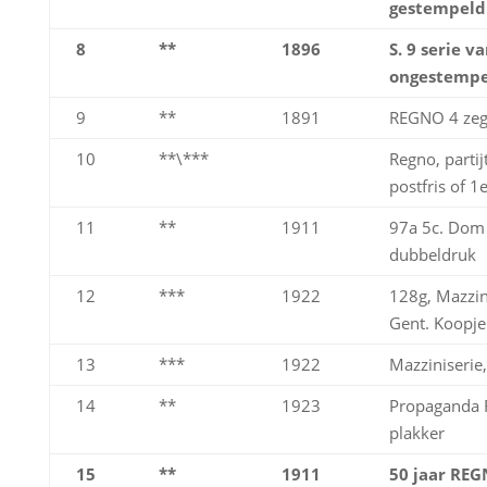
gestempeld
8
**
1896
S. 9 serie va
ongestempe
9
**
1891
REGNO 4 zeg
10
**\***
Regno, partij
postfris of 1
11
**
1911
97a 5c. Dom 
dubbeldruk
12
***
1922
128g, Mazzin
Gent. Koopje
13
***
1922
Mazziniserie,
14
**
1923
Propaganda F
plakker
15
**
1911
50 jaar REGN