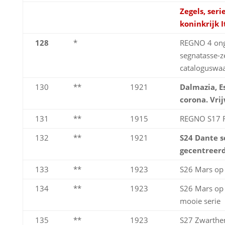
Zegels, ser
koninkrijk I
128
*
REGNO 4 ong
segnatasse-z
cataloguswa
130
**
1921
Dalmazia, Es
corona. Vrij
131
**
1915
REGNO S17 R
132
**
1921
S24 Dante s
gecentreerd
133
**
1923
S26 Mars op
134
**
1923
S26 Mars op
mooie serie
135
**
1923
S27 Zwarthe