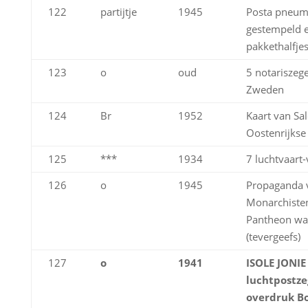
122
partijtje
1945
Posta pneuma
gestempeld 
pakkethalfjes
123
o
oud
5 notariszege
Zweden
124
Br
1952
Kaart van Sa
Oostenrijkse
125
***
1934
7 luchtvaart-
126
o
1945
Propaganda 
Monarchisten
Pantheon wa
(tevergeefs)
127
o
1941
ISOLE JONIE
luchtpostze
overdruk Bol