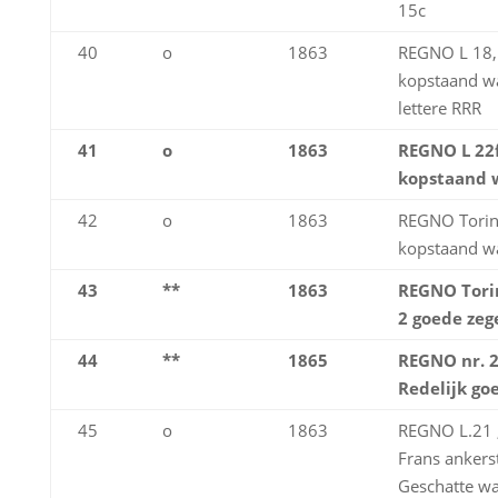
15c
40
o
1863
REGNO L 18,
kopstaand w
lettere RRR
41
o
1863
REGNO L 22f
kopstaand 
42
o
1863
REGNO Torin
kopstaand w
43
**
1863
REGNO Torin
2 goede zeg
44
**
1865
REGNO nr. 2
Redelijk go
45
o
1863
REGNO L.21 ,
Frans ankers
Geschatte w