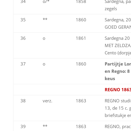
34
o/*
1858
Sardegna, par
zegels
35
**
1860
Sardegna, 20
GOED GERA
36
o
1861
Sardegna 20 
MET ZELDZA
Cento (dorpje
37
o
1860
Partijtje L
en Regno: 8 
keus
REGNO 1863
38
verz.
1863
REGNO studie
13, de 15 c.
briefstukje e
39
**
1863
REGNO, prach