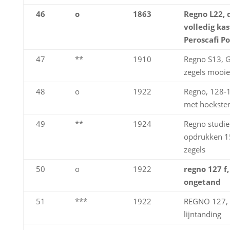
46
o
1863
Regno L22, 
volledig ka
Peroscafi Po
47
**
1910
Regno S13, G
zegels mooi
48
o
1922
Regno, 128-1
met hoekste
49
**
1924
Regno studiep
opdrukken 15
zegels
50
o
1922
regno 127 f,
ongetand
51
***
1922
REGNO 127, 3
lijntanding