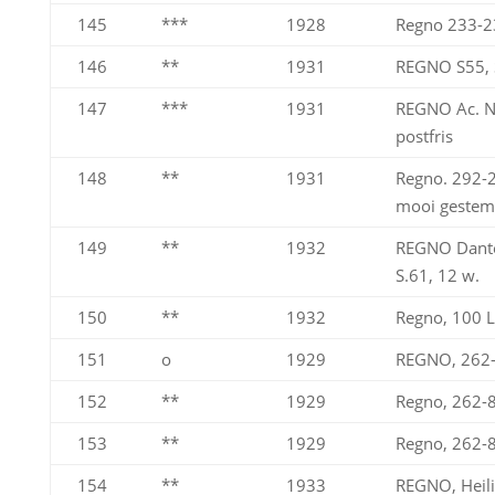
145
***
1928
Regno 233-2
146
**
1931
REGNO S55, S
147
***
1931
REGNO Ac. N
postfris
148
**
1931
Regno. 292-2
mooi gestem
149
**
1932
REGNO Dante
S.61, 12 w.
150
**
1932
Regno, 100 L
151
o
1929
REGNO, 262-
152
**
1929
Regno, 262-
153
**
1929
Regno, 262-
154
**
1933
REGNO, Heili