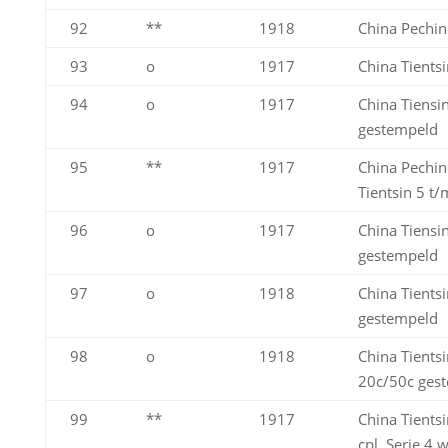
92
**
1918
China Pechin
93
o
1917
China Tientsi
94
o
1917
China Tiensin
gestempeld
95
**
1917
China Pechin
Tientsin 5 t/
96
o
1917
China Tiensin
gestempeld
97
o
1918
China Tientsi
gestempeld
98
o
1918
China Tientsi
20c/50c ges
99
**
1917
China Tients
cpl. Serie 4 w