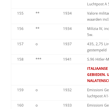
Luchtpost A
155
**
1934
Valore milita
waarden incl
156
**
1934
Milizia IV, in
5w.
157
o
1937
435, 2,75 Lire
gestempeld
158
***
1941
S.96 Hitler-M
ITALIAANSE
GEBIEDEN. U
NALATENSC
159
o
1932
Emissioni Gen
luchtpost A1
160
o
1933
Emissioni Ge