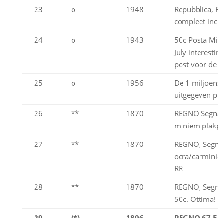
23
o
1948
Repubblica, 
compleet inc
24
o
1943
50c Posta Mil
July interesti
post voor de
25
o
1956
De 1 miljoens
uitgegeven p
26
**
1870
REGNO Segnat
miniem plakp
27
**
1870
REGNO, Segna
ocra/carmini
RR
28
**
1870
REGNO, Segna
50c. Ottima!
29
(*)
1896
REGNO 67 E,