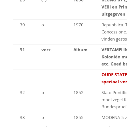
VEIII en Pri
uitgegeven
30
o
1970
Repubblica. 
Concessione. 
vinden geste
31
verz.
Album
VERZAMELI
Koloniën me
etc. Goed b
OUDE STATEN
speciaal ve
32
o
1852
Stato Pontific
mooi zegel 
Bundespruef
33
o
1855
MODENA 5 zeg