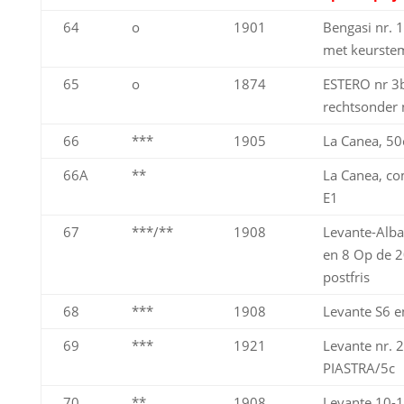
64
o
1901
Bengasi nr. 
met keurstem
65
o
1874
ESTERO nr 3b
rechtsonder 
66
***
1905
La Canea, 50c
66A
**
La Canea, co
E1
67
***/**
1908
Levante-Alban
en 8 Op de 2
postfris
68
***
1908
Levante S6 e
69
***
1921
Levante nr. 2
PIASTRA/5c
70
**
1908
Levante 10-1