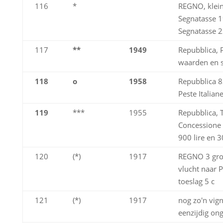
116
*
REGNO, klein 
Segnatasse 1
Segnatasse 22
117
**
1949
Repubblica, P
waarden en se
118
o
1958
Repubblica 8
Peste Italian
119
***
1955
Repubblica, 
Concessione 
900 lire en 3
120
(*)
1917
REGNO 3 grot
vlucht naar 
toeslag 5 c
121
(*)
1917
nog zo'n vig
eenzijdig on