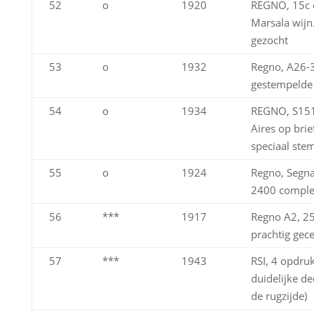
52
o
1920
REGNO, 15c 
Marsala wijn
gezocht
53
o
1932
Regno, A26-3
gestempelde 
54
o
1934
REGNO, S15
Aires op brie
speciaal ste
55
o
1924
Regno, Segna
2400 complet
56
***
1917
Regno A2, 25
prachtig gec
57
***
1943
RSI, 4 opdru
duidelijke de
de rugzijde)