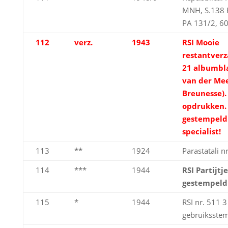
MNH, S.138 E
PA 131/2, 605
112
verz.
1943
RSI Mooie
restantverz
21 albumbla
van der Mee
Breunesse).
opdrukken.
gestempeld.
specialist!
113
**
1924
Parastatali nr
114
***
1944
RSI Partijtj
gestempeld
115
*
1944
RSI nr. 511 3
gebruiksste