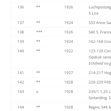
136
**
1926
Luchtpostzeg
5 Lire
137
**
1924
S33 Anno Sa
138
***
1926
S40 S. France
139
**
1924
162-168 Croc
140
**
1922
123-126 Cong
Opdruk seri
Echtheid no 
141
**
1927
214-217 Hoge
142
**
1928
226-229 Filib
143
o
1928
235/1 1,25 L 
lijntanding.
144
**
1928
Regno, S46 Mi