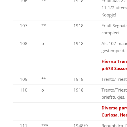
106
**
1918
Friuli 4aa 2
11 1/2 uiter
Koopje!
107
**
1918
Friuli Segna
compleet
108
o
1918
Als 107 maa
gestempeld.
Hierna Tren
p.673 Sasso
109
**
1918
Trento/Tries
110
o
1918
Trento/Tries
briefstukjes
Diverse part
Curiosa. He
111
***
1948/9
Repubblica. Pa