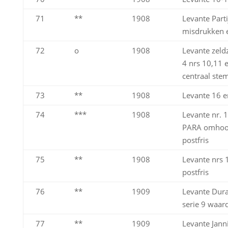
71
**
1908
Levante Parti
misdrukken 
72
o
1908
Levante zel
4 nrs 10,11 
centraal ste
73
**
1908
Levante 16 e
74
***
1908
Levante nr. 
PARA omhoo
postfris
75
**
1908
Levante nrs 
postfris
76
**
1909
Levante Dur
serie 9 waar
77
**
1909
Levante Jann