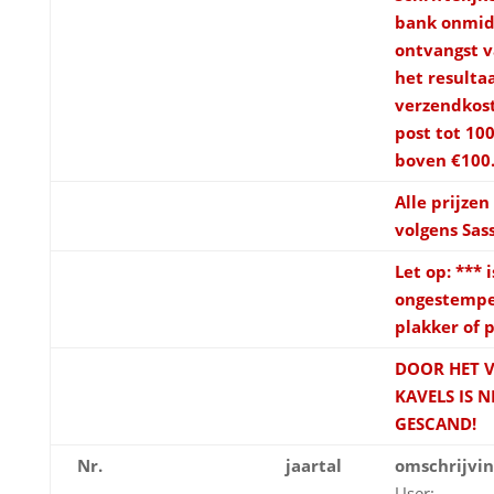
bank onmidd
ontvangst v
het resulta
verzendkos
post tot 10
boven €100
Alle prijze
volgens Sas
Let op: *** i
ongestempe
plakker of 
DOOR HET V
KAVELS IS N
GESCAND!
Nr.
jaartal
omschrijvin
User: