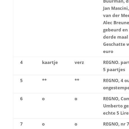
Buurman, da
Jan Mascini
van der Mee
Alec Breune
gebeurd en 
derde maal 
Geschatte 
euro
4
kaartje
verz
REGNO. part
5 paartjes
5
**
**
REGNO, 4 ou
ongestempe
6
o
o
REGNO, Com
Umberto ge
echte 5 Lire
7
o
o
REGNO, nr 7