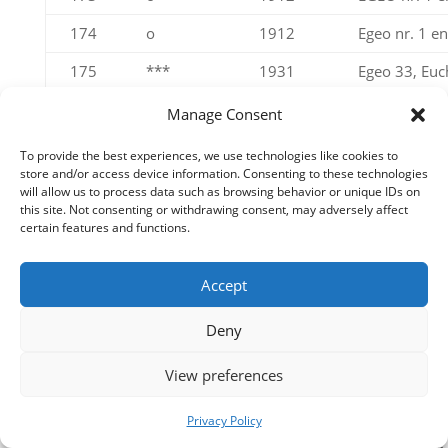
174
o
1912
Egeo nr. 1 en
175
***
1931
Egeo 33, Euc
Opdruk naar
Manage Consent
176
***
1932
EGEO, S.8 Da
To provide the best experiences, we use technologies like cookies to
hoekstukken
store and/or access device information. Consenting to these technologies
will allow us to process data such as browsing behavior or unique IDs on
177
o
1932
EGEO A8-13 
this site. Not consenting or withdrawing consent, may adversely affect
luchtpostser
certain features and functions.
178
o
1932
Castelrosso 
Accept
Garibaldiser
179
o
1932
EGEO S30, Ga
Deny
luchtpostser
View preferences
180
o
1932
EGEO, 17-26 
overdruk S
Privacy Policy