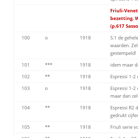
Friuli-Vene
bezetting. 
(p.617 Sass
100
o
1918
S.1 de gehele
waarden. Ze
gestempeld!
101
***
1918
idem maar da
102
**
1918
Espressi 1-2 
103
o
1918
Espressi 1-2 
maar dan ze
104
**
1918
Espressi R2 d
gedrukt cijfe
105
**
1918
Friuli serie 