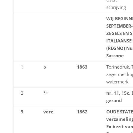
schrijving
WIJ BEGINN
SEPTEMBER-
ZEGELS EN S
ITALIAANSE
(REGNO) Nu
Sassone
1
o
1863
Torinodruk, 
zegel met ko
watermerk
2
**
nr. 11, 15c.
gerand
3
verz
1862
OUDE STATE
verzameling
Ex bezit v