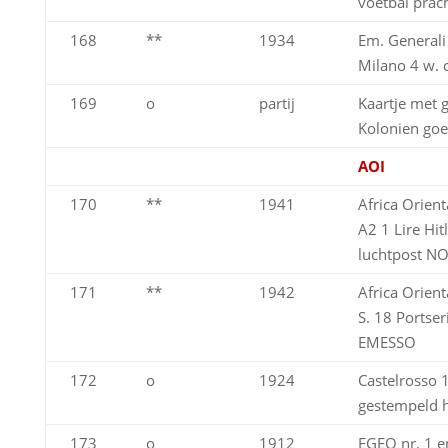
voetbal prac
168
**
1934
Em. Generali 
Milano 4 w. c
169
o
partij
Kaartje met 
Kolonien go
AOI
170
**
1941
Africa Orient
A2 1 Lire Hit
luchtpost N
171
**
1942
Africa Orient
S. 18 Portse
EMESSO
172
o
1924
Castelrosso 
gestempeld 
173
o
1912
EGEO nr. 1 en